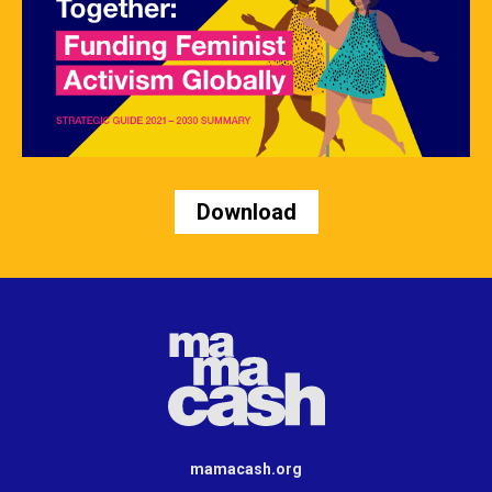
Download
mamacash.org